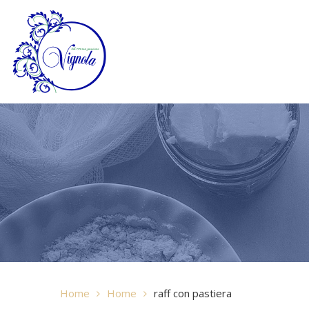
Home
Home
raff con pastiera