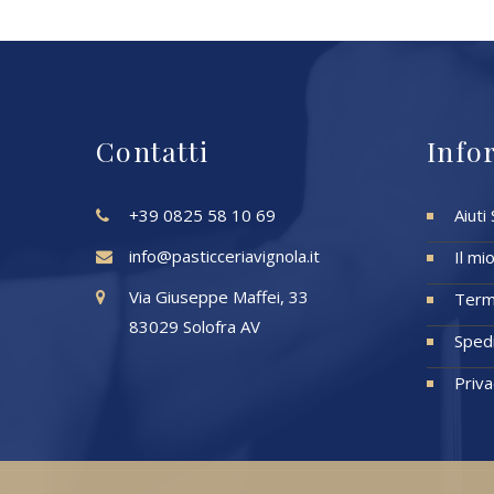
Contatti
Info
+39 0825 58 10 69
Aiuti
info@pasticceriavignola.it
Il mi
Via Giuseppe Maffei, 33
Termi
83029 Solofra AV
Spedi
Priva